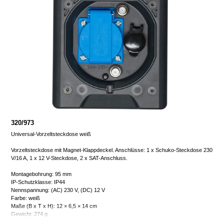
320/973
Universal-Vorzeltsteckdose weiß
Vorzeltsteckdose mit Magnet-Klappdeckel. Anschlüsse: 1 x Schuko-Steckdose 230
V/16 A, 1 x 12 V-Steckdose, 2 x SAT-Anschluss.
Montagebohrung: 95 mm
IP-Schutzklasse: IP44
Nennspannung: (AC) 230 V, (DC) 12 V
Farbe: weiß
Maße (B x T x H): 12 × 6,5 × 14 cm
Gewicht: 274 g