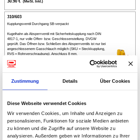
30.90 €
(MwSt. Inkl.)
310/603
Kupplungsventil Durchgang SB-verpackt
Kugelhahn als Absperrventil mit Sicherheitskupplung nach DIN
4817-1, nur volle Offen- bzw. Geschlossenstellung. DVGW
geprüft. Das Öffnen bzw. Schließen des Absperrventils ist nur bei
angeschlossenem Gasschlauch möglich (SKU = Steckkupplung,
RVS = Rohrverschraubung). Anschluss 8 mm.
Material: Messing
max. Druck PS: 5 bar
Maße (L x B x H): 12,1 × 11,8 × 4,6 cm
Zustimmung
Details
Über Cookies
68.20 €
(MwSt. Inkl.)
Diese Webseite verwendet Cookies
310/800
Wir verwenden Cookies, um Inhalte und Anzeigen zu
Regulierventil 90° PS 4 bar SB-verpackt
personalisieren, Funktionen für soziale Medien anbieten
Zur stufenlosen Regulierung der Gaszufuhr für Grills, Strahler,
zu können und die Zugriffe auf unsere Website zu
Kocher usw. Zum Anschluss an den Reglerausgang. G 1/4
analysieren. Außerdem geben wir Informationen zu Ihrer
Linksgewinde-Überwurfmutter x G 1/4 Linksgewinde-Innenkonus.