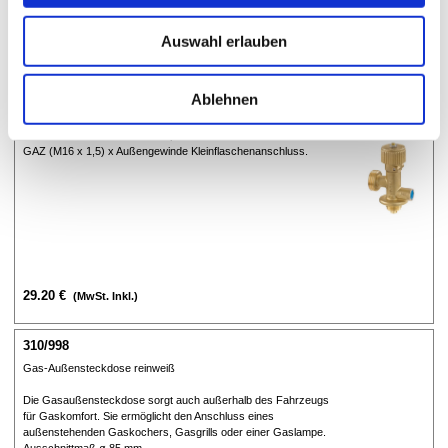
Auswahl erlauben
310/827
Gasflaschenventil GAZ x AG KLF SB-verpackt
Ablehnen
Zum Anschluss an Butan- bzw. Propan-Flaschen bis 5 kg
Füllgewicht. Mit Betätigungsventil (auf – zu).
Sicherheitsabblaseventil – Ansprechdruck 14 bar. Anschluss:
GAZ (M16 x 1,5) x Außengewinde Kleinflaschenanschluss.
29.20 €
(MwSt. Inkl.)
310/998
Gas-Außensteckdose reinweiß
Die Gasaußensteckdose sorgt auch außerhalb des Fahrzeugs
für Gaskomfort. Sie ermöglicht den Anschluss eines
außenstehenden Gaskochers, Gasgrills oder einer Gaslampe.