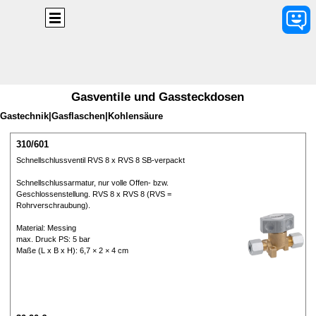
Direkt zum Seiteninhalt
Menü überspringen
Gasventile und Gassteckdosen
Gastechnik|Gasflaschen|Kohlensäure
310/601
Schnellschlussventil RVS 8 x RVS 8 SB-verpackt
Schnellschlussarmatur, nur volle Offen- bzw.
Geschlossenstellung. RVS 8 x RVS 8 (RVS =
Rohrverschraubung).
Material: Messing
max. Druck PS: 5 bar
Maße (L x B x H): 6,7 × 2 × 4 cm