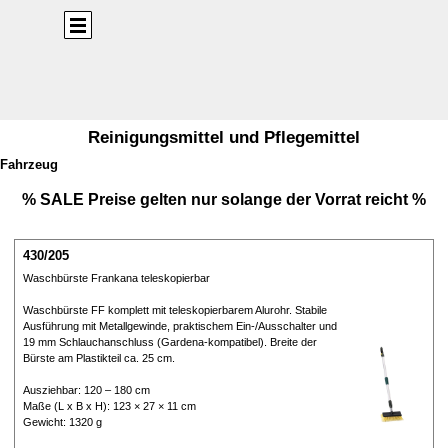
Direkt zum Seiteninhalt
Menü überspringen
Reinigungsmittel und Pflegemittel
Fahrzeug
% SALE Preise gelten nur solange der Vorrat reicht %
430/205
Waschbürste Frankana teleskopierbar
Waschbürste FF komplett mit teleskopierbarem Alurohr. Stabile
Ausführung mit Metallgewinde, praktischem Ein-/Ausschalter und
19 mm Schlauchanschluss (Gardena-kompatibel). Breite der
Bürste am Plastikteil ca. 25 cm.
Ausziehbar: 120 – 180 cm
Maße (L x B x H): 123 × 27 × 11 cm
Gewicht: 1320 g