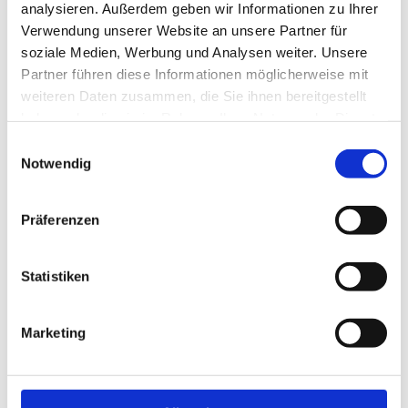
analysieren. Außerdem geben wir Informationen zu Ihrer
Verwendung unserer Website an unsere Partner für
(MwSt. Inkl.)
soziale Medien, Werbung und Analysen weiter. Unsere
Partner führen diese Informationen möglicherweise mit
450/332
weiteren Daten zusammen, die Sie ihnen bereitgestellt
Zelt-Pflegereiniger 1 Liter
haben oder die sie im Rahmen Ihrer Nutzung der Dienste
gesammelt haben.
Milde Reinigungs-/Pflege-Kombination mit hoher
Einwilligungsauswahl
Materialverträglichkeit. Greift Gummi, Plexiglas und Lacke nicht
Notwendig
an. Geeignet für Zelte, Markisen usw. PE-Flasche.
Präferenzen
Statistiken
(MwSt. Inkl.)
Marketing
450/368
Zelt-Imprägnierer 1000 ml