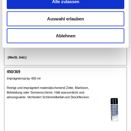
Alle zulassen
Reinigt und imprägniert materialschonend Zelte, Markisen,
Bekleidung oder Sonnenschirme. Hält wasserdicht und
atmungsaktiv. Verhindert Schimmelbefall und Stockflecken.
Auswahl erlauben
Ablehnen
(MwSt. Inkl.)
450/369
Imprägnierspray 400 ml
Reinigt und imprägniert materialschonend Zelte, Markisen,
Bekleidung oder Sonnenschirme. Hält wasserdicht und
atmungsaktiv. Verhindert Schimmelbefall und Stockflecken.