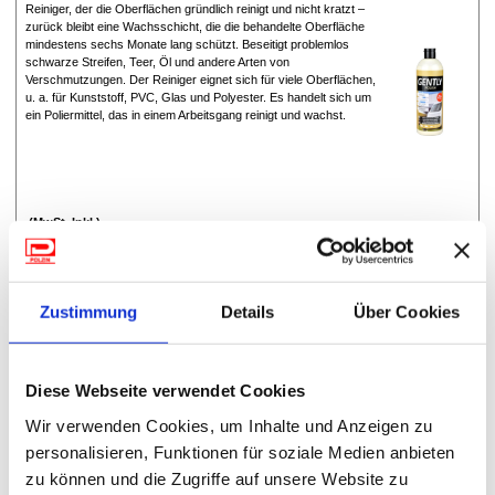
Reiniger, der die Oberflächen gründlich reinigt und nicht kratzt –
zurück bleibt eine Wachsschicht, die die behandelte Oberfläche
mindestens sechs Monate lang schützt. Beseitigt problemlos
schwarze Streifen, Teer, Öl und andere Arten von
Verschmutzungen. Der Reiniger eignet sich für viele Oberflächen,
u. a. für Kunststoff, PVC, Glas und Polyester. Es handelt sich um
ein Poliermittel, das in einem Arbeitsgang reinigt und wachst.
(MwSt. Inkl.)
450/228
Acryl-Kratzerentferner 50 g
Zustimmung
Details
Über Cookies
Acryl- oder Plexiglas® – unzählige Gegenstände des täglichen
Gebrauchs sind daraus hergestellt. Leider sind diese Materialien
sehr anfällig für Kratzspuren und Schrammen. Schnelle und
Diese Webseite verwendet Cookies
einfache Abhilfe schafft im Falle des Falles der bewährte QUIXX
Acryl-Kratzerentferner!
Wir verwenden Cookies, um Inhalte und Anzeigen zu
personalisieren, Funktionen für soziale Medien anbieten
zu können und die Zugriffe auf unsere Website zu