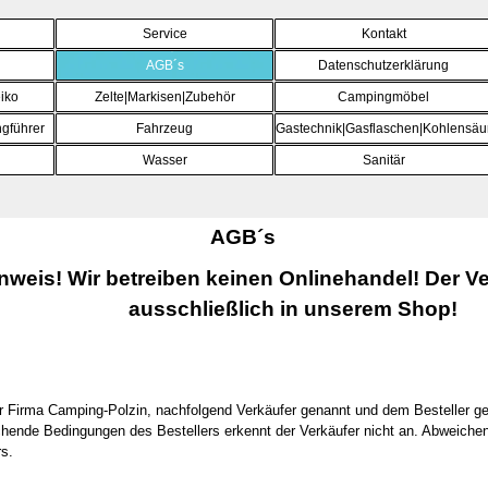
Menü überspringen
Service
Kontakt
AGB´s
Datenschutzerklärung
iko
Zelte|Markisen|Zubehör
Campingmöbel
▼
gführer
Fahrzeug
▼
Gastechnik|Gasflaschen|Kohlensäu
▼
Wasser
▼
Sanitär
▼
AGB´s
nweis! Wir betreiben keinen Onlinehandel! Der Ve
ausschließlich in unserem Shop!
 Firma Camping-Polzin, nachfolgend Verkäufer genannt und dem Besteller gel
ende Bedingungen des Bestellers erkennt der Verkäufer nicht an. Abweichen
s.