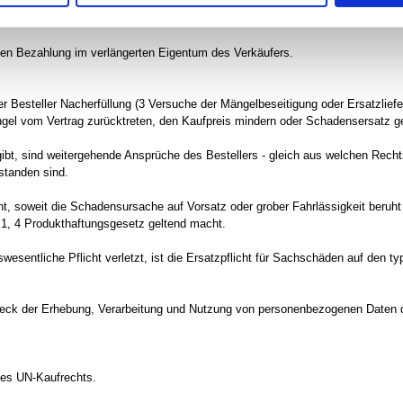
befugt, als sein Gegenanspruch auf dem gleichen Vertragsverhältnis beruht.
digen Bezahlung im verlängerten Eigentum des Verkäufers.
r Besteller Nacherfüllung (3 Versuche der Mängelbeseitigung oder Ersatzliefer
angel vom Vertrag zurücktreten, den Kaufpreis mindern oder Schadensersatz 
ibt, sind weitergehende Ansprüche des Bestellers - gleich aus welchen Rech
standen sind.
, soweit die Schadensursache auf Vorsatz oder grober Fahrlässigkeit beruht o
 1, 4 Produkthaftungsgesetz geltend macht.
gswesentliche Pflicht verletzt, ist die Ersatzpflicht für Sachschäden auf den
weck der Erhebung, Verarbeitung und Nutzung von personenbezogenen Daten du
des UN-Kaufrechts.