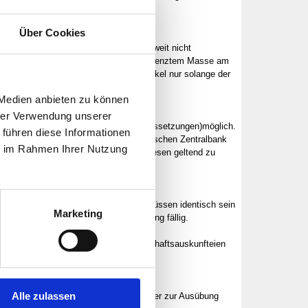
Über Cookies
 die Lieferfrist sind unverbindlich, soweit nicht
 möglich, da nicht alle Artikel in unbegrenztem Masse am
is setzen. Verkauf der angebotenen Artikel nur solange der
 Medien anbieten zu können
hrer Verwendung unserer
ng (unter den in § 5a genannten Voraussetzungen)möglich.
 führen diese Informationen
 Höhe von 5 % über dem von der Europäischen Zentralbank
ie im Rahmen Ihrer Nutzung
 ist, ist der Verkäufer berechtigt, diesen geltend zu
usanschrift und die Rechnungsadresse müssen identisch sein
Marketing
ngsbetrag wird mit Erhalt der Rechnung fällig.
Anlass einen Datenaustausch mit Wirtschaftsauskunfteien
Alle zulassen
erkäufer anerkannt sind. Außerdem ist er zur Ausübung