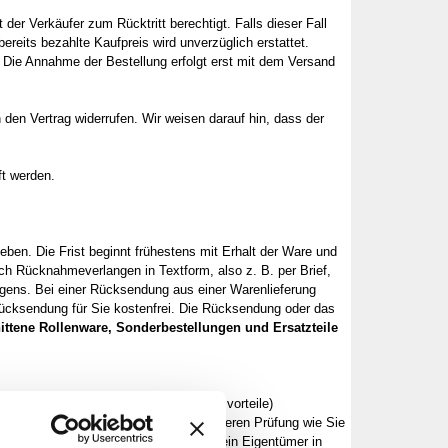
t der Verkäufer zum Rücktritt berechtigt. Falls dieser Fall
bereits bezahlte Kaufpreis wird unverzüglich erstattet.
d. Die Annahme der Bestellung erfolgt erst mit dem Versand
den Vertrag widerrufen. Wir weisen darauf hin, dass der
t werden.
n. Die Frist beginnt frühestens mit Erhalt der Ware und
ch Rücknahmeverlangen in Textform, also z. B. per Brief,
ngens. Bei einer Rücksendung aus einer Warenlieferung
 Rücksendung für Sie kostenfrei. Die Rücksendung oder das
ttene Rollenware, Sonderbestellungen und Ersatzteile
 gezogene Nutzungen (z. B. Gebrauchsvorteile)
chterung der Ware ausschließlich auf deren Prüfung wie Sie
meiden, indem Sie die Ware nicht wie ein Eigentümer in