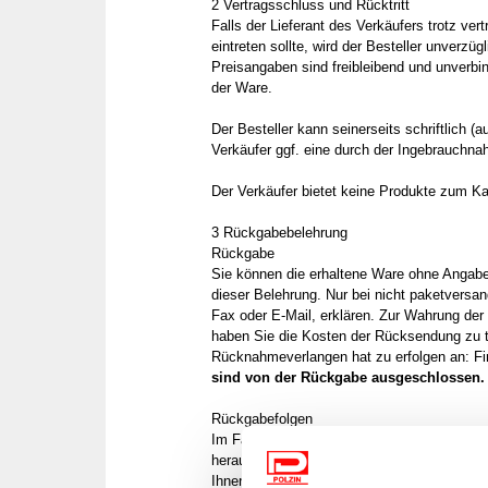
2 Vertragsschluss und Rücktritt
Falls der Lieferant des Verkäufers trotz vert
eintreten sollte, wird der Besteller unverzüg
Preisangaben sind freibleibend und unverbin
der Ware.
Der Besteller kann seinerseits schriftlich 
Verkäufer ggf. eine durch der Ingebrauchn
Der Verkäufer bietet keine Produkte zum Ka
3 Rückgabebelehrung
Rückgabe
Sie können die erhaltene Ware ohne Angabe
dieser Belehrung. Nur bei nicht paketversa
Fax oder E-Mail, erklären. Zur Wahrung der
haben Sie die Kosten der Rücksendung zu tr
Rücknahmeverlangen hat zu erfolgen an: F
sind von der Rückgabe ausgeschlossen.
Rückgabefolgen
Im Falle einer wirksamen Rückgabe sind di
herauszugeben. Bei einer Verschlechterung 
Ihnen etwa im Ladengeschäft möglich gewese