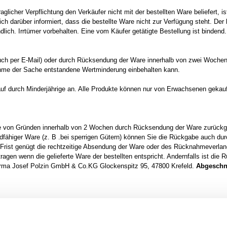
raglicher Verpflichtung den Verkäufer nicht mit der bestellten Ware beliefert, is
lich darüber informiert, dass die bestellte Ware nicht zur Verfügung steht. Der 
dlich. Irrtümer vorbehalten. Eine vom Käufer getätigte Bestellung ist binden
(auch per E-Mail) oder durch Rücksendung der Ware innerhalb von zwei Wochen 
ahme der Sache entstandene Wertminderung einbehalten kann.
uf durch Minderjährige an. Alle Produkte können nur von Erwachsenen gekauf
 von Gründen innerhalb von 2 Wochen durch Rücksendung der Ware zurückgebe
ndfähiger Ware (z. B .bei sperrigen Gütern) können Sie die Rückgabe auch dur
 Frist genügt die rechtzeitige Absendung der Ware oder des Rücknahmeverla
agen wenn die gelieferte Ware der bestellten entspricht. Andernfalls ist die
irma Josef Polzin GmbH & Co.KG Glockenspitz 95, 47800 Krefeld.
Abgeschni
e beiderseits empfangenen Leistungen zurückzugewähren und gegebenenfalls
der Ware kann Wertersatz verlangt werden. Dies gilt nicht, wenn die Verschle
n wäre zurückzuführen ist. Im Übrigen können Sie die Wertersatzpflicht ver