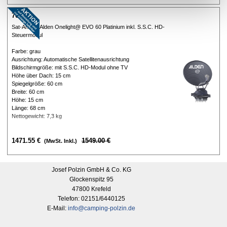
70-480
Sat-Anlage Alden Onelight@ EVO 60 Platinium inkl. S.S.C. HD-
Steuermodul
Farbe: grau
Ausrichtung: Automatische Satellitenausrichtung
Bildschirmgröße: mit S.S.C. HD-Modul ohne TV
Höhe über Dach: 15 cm
Spiegelgröße: 60 cm
Breite: 60 cm
Höhe: 15 cm
Länge: 68 cm
Nettogewicht: 7,3 kg
1471.55 €
Preis ohne Rabatt
1549.00 €
(MwSt. Inkl.)
Josef Polzin GmbH & Co. KG
Glockenspitz 95
47800 Krefeld
Telefon: 02151/6440125
E-Mail:
info@camping-polzin.de