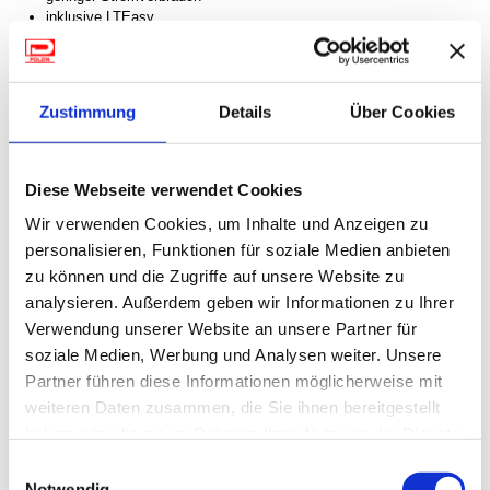
inklusive LTEasy
Maße L 68 x B 60 x H 15 cm
Gewicht 6,9 kg
Lieferumfang:
Zustimmung
Details
Über Cookies
Alu-Montageplatte, Außeneinheit, S.S.C.® HD-Steuermodul,
Montagematerial, Anschlusskabel
LTEasy
Diese Webseite verwendet Cookies
Integrierte LTE-Antenne in der Dachdurchführung
Wir verwenden Cookies, um Inhalte und Anzeigen zu
Für alle, die neben perfektem Satellitenempfang auch Wert auf eine
personalisieren, Funktionen für soziale Medien anbieten
Mobilfunkverbindung im Reisemobil oder Caravan ­legen, entwickelte ­
zu können und die Zugriffe auf unsere Website zu
ALDEN das LTE-Ready System. LTEasy ist ideal zur Nutzung des ­
analysieren. Außerdem geben wir Informationen zu Ihrer
vollen Funktionsumfangs von ALDEN Smart-TVs.
Verwendung unserer Website an unsere Partner für
Achtung: Das LTEasy System ist nicht einzeln erhältlich, sondern
soziale Medien, Werbung und Analysen weiter. Unsere
Teil der Ausstattung von Antennen der AS2@ HD- und der
Partner führen diese Informationen möglicherweise mit
Onelight@ 60 HD
EVO-Serie
S.S.C.® HD-Steuermodul. Für die
weiteren Daten zusammen, die Sie ihnen bereitgestellt
Verwendung von LTEasy benötigt man zusätzlich ein Router.
haben oder die sie im Rahmen Ihrer Nutzung der Dienste
Dieser ist nicht im Lieferumfang enthalten. Router der Firma Alden:
Artikelnummer 70-725
gesammelt haben.
Einwilligungsauswahl
Notwendig